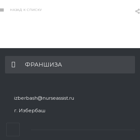
НАЗАД К СПИСКУ
ФРАНШИЗА
izberbash@nurseassist.ru
г. Избербаш