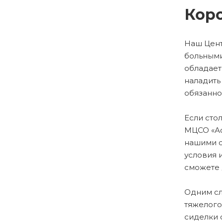
Коро
Наш Цент
больными
обладает
наладить
обязанно
Если сто
МЦСО «Ас
нашими с
условия 
сможете 
Одним сл
тяжелого
сиделки 