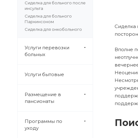
Сиделка для больного после
инсульта
Сиделка для больного
Паркинсоном
Сиделка 
Сиделка для онкобольного
посторон
Услуги перевозки
Вполне п
больных
неотлучн
вечернее
Неоценим
Услуги бытовые
Несмотря
учрежден
Размещение в
поддержа
пансионаты
поддерж
Поис
Программы по
уходу