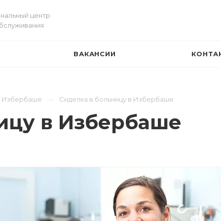
нальный центр
обслуживания
ВАКАНСИИ
КОНТА
И
в Избербаше
Сиделка в больницу в Избербаше
ицу в Избербаше