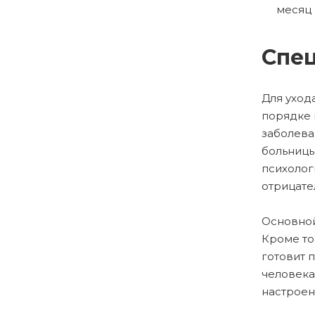
месяц 
Спец
Для уход
порядке 
заболева
больницы
психолог
отрицате
Основной
Кроме то
готовит 
человека
настроен