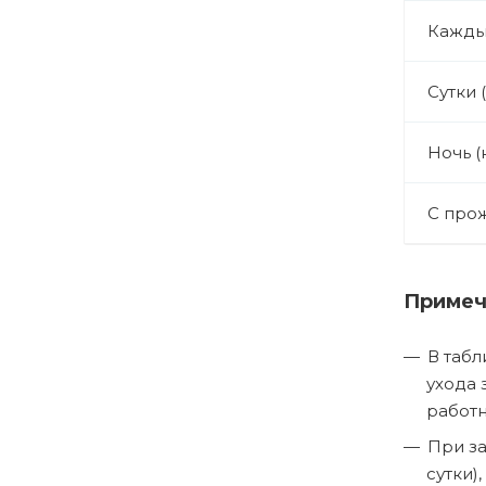
Кажды
Сутки 
Ночь (
С про
Примеч
В табл
ухода 
работн
При за
сутки)