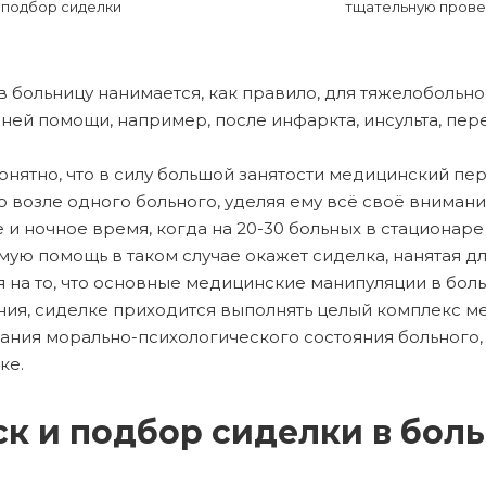
подбор сиделки
тщательную прове
в больницу нанимается, как правило, для тяжелобольно
ней помощи, например, после инфаркта, инсульта, пере
онятно, что в силу большой занятости медицинский пе
о возле одного больного, уделяя ему всё своё вниман
 и ночное время, когда на 20-30 больных в стационар
ую помощь в таком случае окажет сиделка, нанятая дл
 на то, что основные медицинские манипуляции в бо
ия, сиделке приходится выполнять целый комплекс м
ния морально-психологического состояния больного, 
ке.
к и подбор сиделки в бол