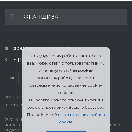
ФРАНШИЗА
izberbash@nurseassist.ru
Для улучшения работы сайта и его
г. Избербаш
взаимодействия с пользователями мы
используем файлы
cookie
.
Продолжая работу с сайтом, Вы
разрешаете использование cookie-
файлов.
ПОЛИТИКА КОНФИДЕНЦИАЛЬНОСТИ
Вы всегда можете отключить файлы
ВЕРСИЯ ДЛЯ ПЕЧАТИ
cookie в настройках Вашего браузера.
Подробнее об
использовании файлов
© 2026 Патронажная служба МЦСО «Ассоциация
cookie
.
патронажных работников» в Избербаше: поиск и подбор
сиделки, уход за пожилыми, больными и