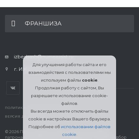
ФРАНШИЗА
izberbash@nurseassist.ru
Для улучшения работы сайта и его
г. Избербаш
взаимодействия с пользователями мы
используем файлы
cookie
.
Продолжая работу с сайтом, Вы
разрешаете использование cookie-
файлов.
ПОЛИТИКА КОНФИДЕНЦИАЛЬНОСТИ
Вы всегда можете отключить файлы
ВЕРСИЯ ДЛЯ ПЕЧАТИ
cookie в настройках Вашего браузера.
Подробнее об
использовании файлов
© 2026 Патронажная служба МЦСО «Ассоциация
cookie
.
патронажных работников» в Избербаше: поиск и подбор