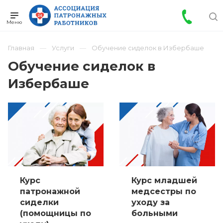
Главная
Услуги
Обучение сиделок в Избербаше
Обучение сиделок в
Избербаше
Курс
Курс младшей
патронажной
медсестры по
сиделки
уходу за
(помощницы по
больными